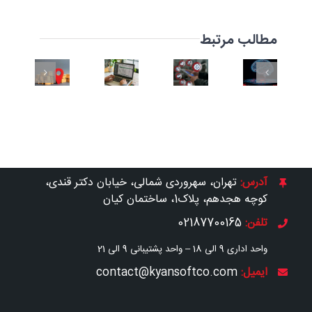
مطالب مرتبط
مدیریت
یکپارچه
سامانه
ق
دستیار
سفارشات
گزارش‌ساز
جامع
اهی
هوشمند
–
تجارت
OMS
آدرس:
تهران، سهروردی شمالی، خیابان دکتر قندی،
کوچه هجدهم، پلاک1، ساختمان کیان
تلفن:
02187700165
واحد اداری 9 الی 18 –
واحد پشتیبانی 9 الی 21
ایمیل:
contact@kyansoftco.com