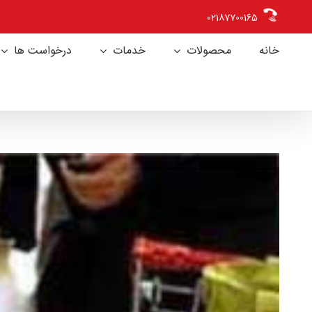
Ski
02187700165
t
conten
خانه
محصولات
خدمات
درخواست ها