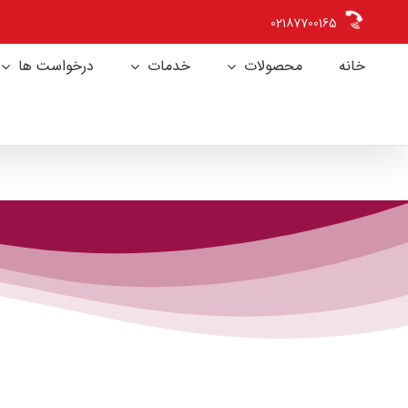
Ski
02187700165
t
conten
خانه
محصولات
خدمات
درخواست ها