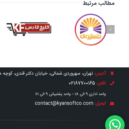
مطالب مرتبط
فروشگاه زنجیره‌ای
فروشگاه زنجیره‌ای
فستیوال
خلیج فارس
آدرس:
تهران، سهروردی شمالی، خیابان دکتر قندی، کوچه هجدهم، پلاک1
تلفن:
02187700165
واحد اداری 9 الی 18 –
واحد پشتیبانی 9 الی 21
ایمیل:
contact@kyansoftco.com