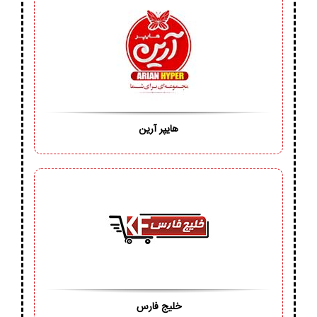
هایپر آرین
خلیج فارس