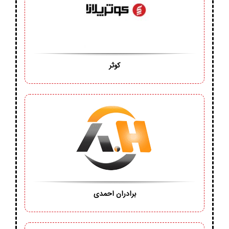
کوثر
برادران احمدی