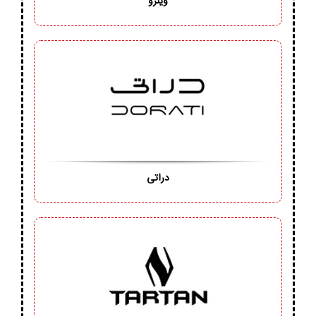
وینزو
دراتی