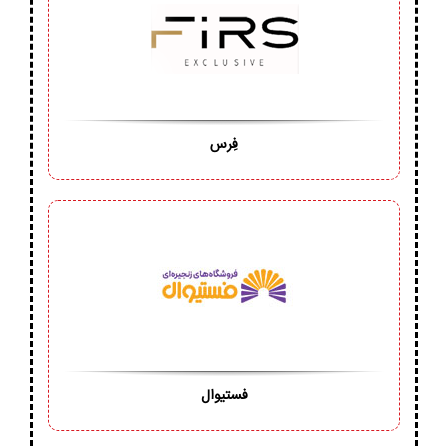
فِرس
فستیوال