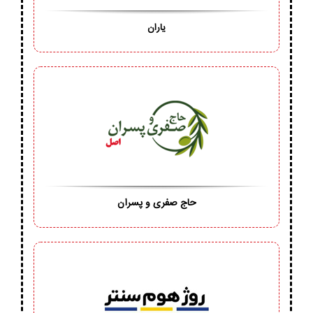
یاران
حاج صفری و پسران