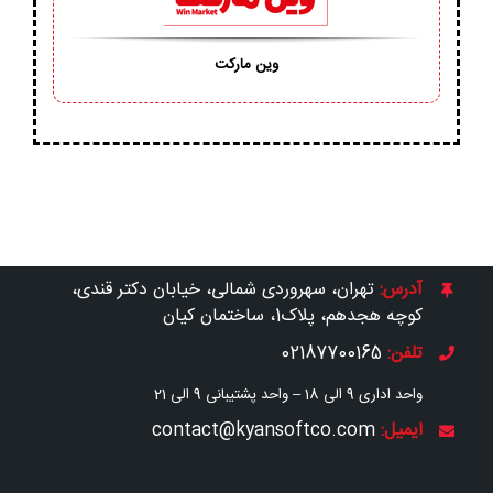
وین مارکت
آدرس:
تهران، سهروردی شمالی، خیابان دکتر قندی،
کوچه هجدهم، پلاک1، ساختمان کیان
تلفن:
02187700165
واحد اداری 9 الی 18 –
واحد پشتیبانی 9 الی 21
ایمیل:
contact@kyansoftco.com