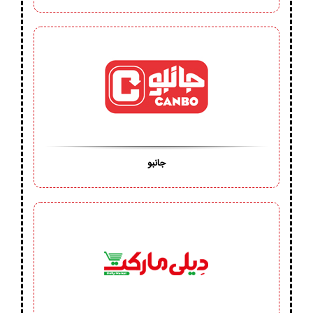
جانبو