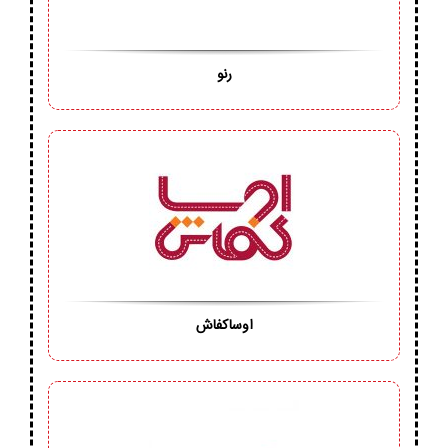
رنو
اوساکفاش