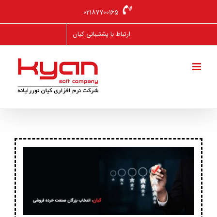
Ski
02187700165
t
conten
ارتباط با پشتیبانی کیان