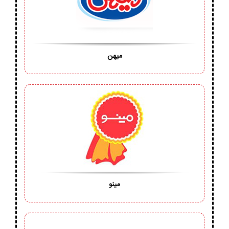
میهن
مینو