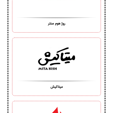
روژ هوم سنتر
میتاکیش