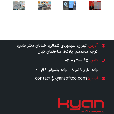
شرکت
ریتیل،
10
با
کیپا
گامی
ریتیلر
موبایل
ی
در
در
برتر
بدون
حاشیه‌ی
جهت
جهان
کارت
نمایشگاه
ارتقا
بانکی
بین‌المللی
صنعت
ایران
آدرس:
تهران، سهروردی شمالی، خیابان دکتر قندی،
ریتیل
کوچه هجدهم، پلاک1، ساختمان کیان
شو
۲۰۲۵
تلفن:
02187700165
واحد اداری 9 الی 18 –
واحد پشتیبانی 9 الی 21
ایمیل:
contact@kyansoftco.com