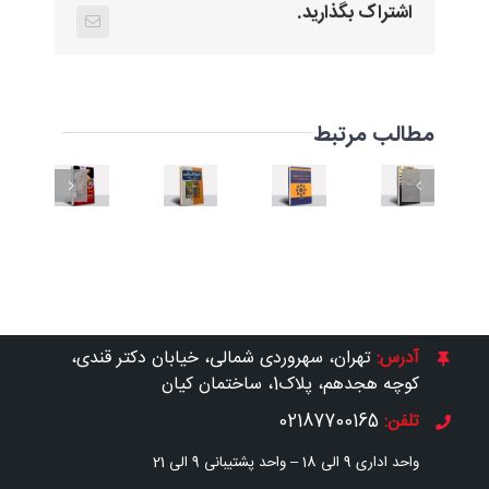
اشتراک بگذارید.
ایمیل
تحلیلی
بر
بازار
مطالب مرتبط
کتاب
محصولات
خرده
اصول
ت
FMCG
اصول
فروشی
مشارکت
آینده‌نگری
مدیریت
در
در
اهی
در
فروشگاه
قرن
فروش
مورد
21
اندازه
بازار
آن‌ها
آدرس:
تهران، سهروردی شمالی، خیابان دکتر قندی،
کوچه هجدهم، پلاک1، ساختمان کیان
تلفن:
02187700165
واحد اداری 9 الی 18 –
واحد پشتیبانی 9 الی 21