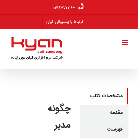
Ski
02187700165
t
conten
ارتباط با پشتیبانی کیان
مشخصات کتاب
چگونه
مقدمه
مدیر
فهرست